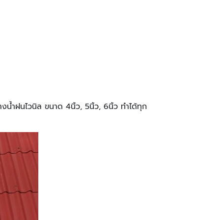
ำฝนไวนิล ขนาด 4นิ้ว, 5นิ้ว, 6นิ้ว ทำได้ทุก