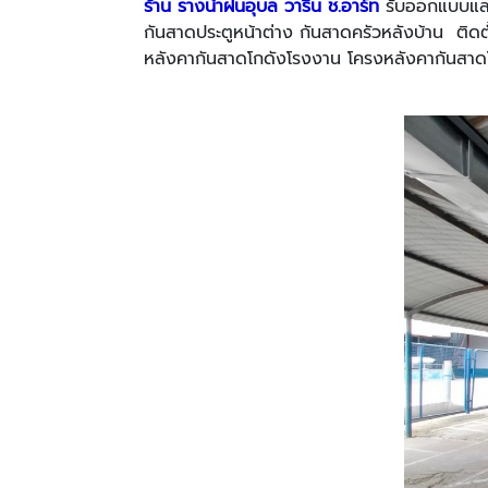
ร้าน รางน้ำฝนอุบล วาริน ช.อาร์ท
รับออกแบบและต
กันสาดประตูหน้าต่าง กันสาดครัวหลังบ้าน ติด
หลังคากันสาดโกดังโรงงาน โครงหลังคากันส