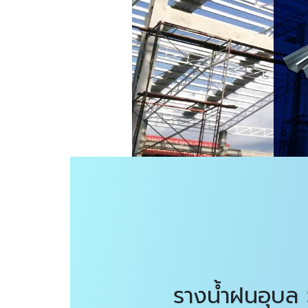
รางน้ำฝนอุบล 