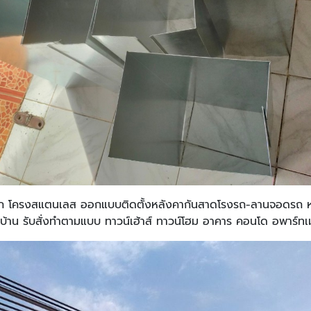
็ก โครงสแตนเลส ออกแบบติดตั้งหลังคากันสาดโรงรถ-ลานจอดรถ ห
้าน รับสั่งทำตามแบบ ทาวน์เฮ้าส์ ทาวน์โฮม อาคาร คอนโด อพาร์ทเ