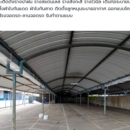
ิดตั้งรางน้ำฝน รางสแตนเลส รางสังกะสี รางไวนิล เดินท่อระบายน
ตั้งผ้าใบกันแดด ผ้าใบกันสาด ติดตั้งลูกหมุนระบายอากาศ ออกแบบโ
าดโรงจอดรถ-ลานจอดรถ รับทำตามแบบ
​