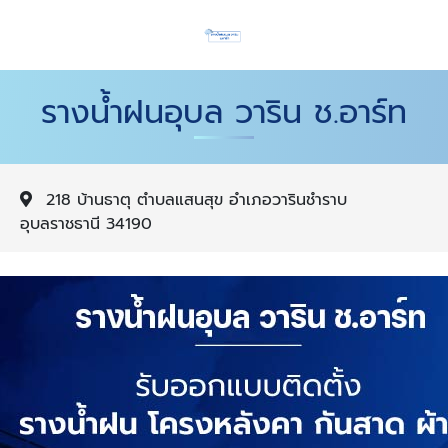
รางน้ำฝนอุบล วาริน ช.อาร์ท
218 บ้านธาตุ ตำบลแสนสุข อำเภอวารินชำราบ
อุบลราชธานี 34190