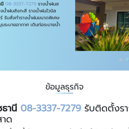
านี
08-3337-7279
รางน้ำฝนส
น้ำฝนสังกะสี รางน้ำฝนไวนิล
บอร์ รับสั่งทำรางน้ำฝนขนาดพิเศษ
ุนระบายอากาศ เดินท่อระบายน้ำ
ข้อมูลธุรกิจ
ชธานี
08-3337-7279
รับติดตั้งร
นสาด