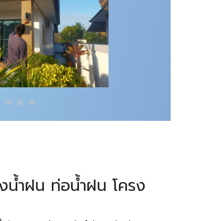
างน้ำฝน ท่อน้ำฝน โครง